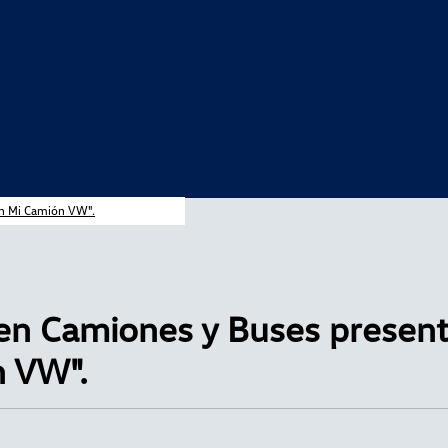
an Mi Camión VW".
n Camiones y Buses presenta
n VW".